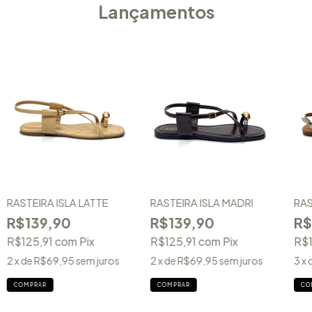
Lançamentos
RASTEIRA ISLA LATTE
RASTEIRA ISLA MADRI
RAS
R$139,90
R$139,90
R$
R$125,91
com
Pix
R$125,91
com
Pix
R$
2
x de
R$69,95
sem juros
2
x de
R$69,95
sem juros
3
x 
COMPRAR
COMPRAR
CO