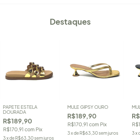
Destaques
PAPETE ESTELA
MULE GIPSY OURO
MUL
DOURADA
R$189,90
R$
R$189,90
R$170,91
com
Pix
R$1
R$170,91
com
Pix
3
x de
R$63,30
sem juros
3
x 
3
x de
R$63,30
sem juros