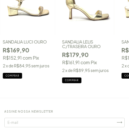
SANDALIA LUCI OURO
SANDALIA LELIS
SAN
C/TRASEIRA OURO
R$169,90
R$
R$179,90
R$152,91
com
Pix
R$1
R$161,91
com
Pix
2
x de
R$84,95
sem juros
2
x 
2
x de
R$89,95
sem juros
COMPRAR
CO
COMPRAR
ASSINE NOSSA NEWSLETTER