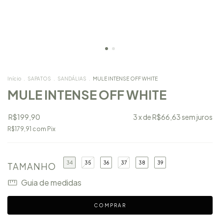
Início
.
SAPATOS
.
SANDÁLIAS
.
MULE INTENSE OFF WHITE
MULE INTENSE OFF WHITE
R$199,90
3
x de
R$66,63
sem juros
R$179,91
com
Pix
34
35
36
37
38
39
TAMANHO
Guia de medidas