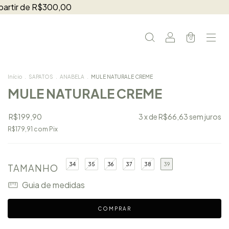
 partir de R$300,00
0
Início
.
SAPATOS
.
ANABELA
.
MULE NATURALE CREME
MULE NATURALE CREME
R$199,90
3
x de
R$66,63
sem juros
R$179,91
com
Pix
34
35
36
37
38
39
TAMANHO
Guia de medidas