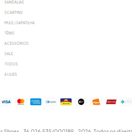
SANDÁLIAS
SCARPINS
MULE / SAPATILHA
TÊNIS
ACESSÓRIOS
SALE
TODOS
A LILIES
es Shoes - 36.026.535/000189 - 2026. Todos os direit