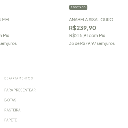
ESGOTADO
U MEL
ANABELA SISAL OURO
R$239,90
m
Pix
R$215,91
com
Pix
sem juros
3
x de
R$79,97
sem juros
DEPARTAMENTOS
PARA PRESENTEAR
BOTAS
RASTEIRA
PAPETE