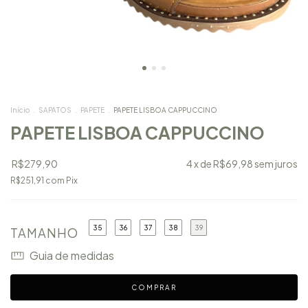
Início
.
SAPATOS
.
PAPETE
.
PAPETE LISBOA CAPPUCCINO
PAPETE LISBOA CAPPUCCINO
R$279,90
4
x de
R$69,98
sem juros
R$251,91
com
Pix
35
36
37
38
39
TAMANHO
Guia de medidas