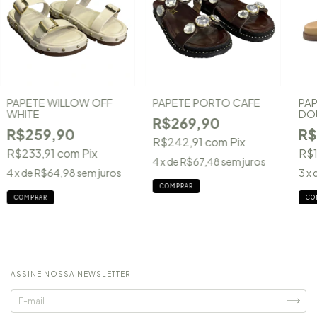
PAPETE WILLOW OFF
PAPETE PORTO CAFE
PAP
WHITE
DO
R$269,90
R$259,90
R$
R$242,91
com
Pix
R$233,91
com
Pix
R$1
4
x de
R$67,48
sem juros
4
x de
R$64,98
sem juros
3
x 
COMPRAR
COMPRAR
CO
ASSINE NOSSA NEWSLETTER