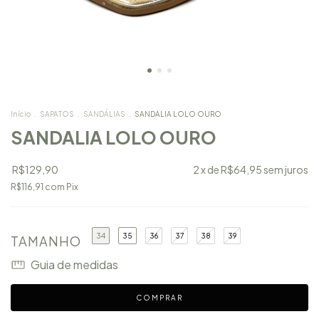
Início
.
SAPATOS
.
SANDÁLIAS
.
SANDALIA LOLO OURO
SANDALIA LOLO OURO
R$129,90
2
x de
R$64,95
sem juros
R$116,91
com
Pix
34
35
36
37
38
39
TAMANHO
Guia de medidas