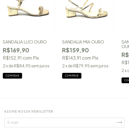
SANDALIA LUCI OURO
SANDALIA MIA OURO
SAN
OU
R$169,90
R$159,90
R$
R$152,91
com
Pix
R$143,91
com
Pix
R$1
2
x de
R$84,95
sem juros
2
x de
R$79,95
sem juros
2
x 
COMPRAR
COMPRAR
CO
ASSINE NOSSA NEWSLETTER