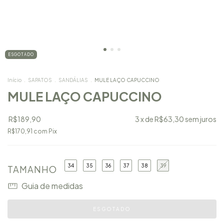
ESGOTADO
Início
.
SAPATOS
.
SANDÁLIAS
.
MULE LAÇO CAPUCCINO
MULE LAÇO CAPUCCINO
R$189,90
3
x de
R$63,30
sem juros
R$170,91
com
Pix
34
35
36
37
38
39
TAMANHO
Guia de medidas