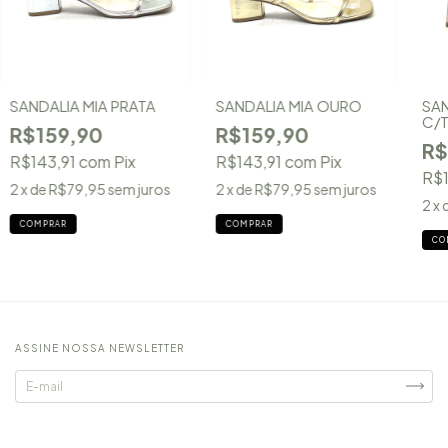
SANDALIA MIA PRATA
SANDALIA MIA OURO
SAN
C/
R$159,90
R$159,90
R$
R$143,91
com
Pix
R$143,91
com
Pix
R$1
2
x de
R$79,95
sem juros
2
x de
R$79,95
sem juros
2
x 
COMPRAR
COMPRAR
CO
ASSINE NOSSA NEWSLETTER