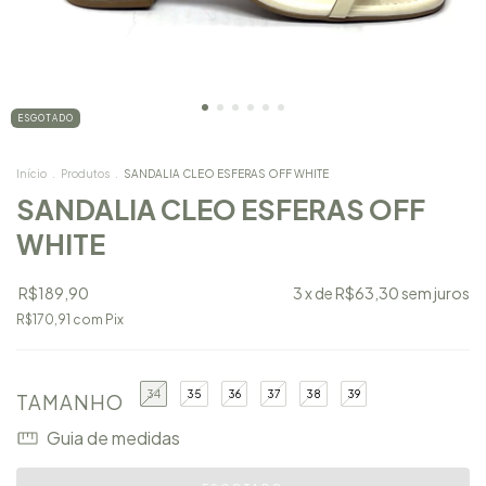
ESGOTADO
Início
.
Produtos
.
SANDALIA CLEO ESFERAS OFF WHITE
SANDALIA CLEO ESFERAS OFF
WHITE
R$189,90
3
x de
R$63,30
sem juros
R$170,91
com
Pix
34
35
36
37
38
39
TAMANHO
Guia de medidas