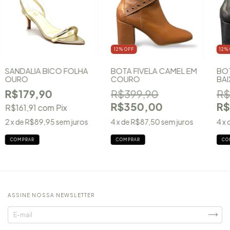
12
%
OFF
12
%
SANDALIA BICO FOLHA
BOTA FIVELA CAMEL EM
BOT
OURO
COURO
BAI
CO
R$179,90
R$399,90
R$
R$350,00
R$
R$161,91
com
Pix
2
x de
R$89,95
sem juros
4
x de
R$87,50
sem juros
4
x 
COMPRAR
COMPRAR
CO
ASSINE NOSSA NEWSLETTER